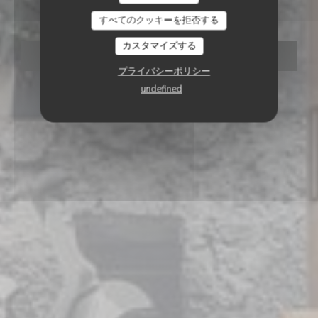
The Matto
すべてのクッキーを拒否する
カスタマイズする
予約
プライバシーポリシー
undefined